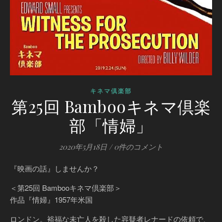
キネマ倶楽部
第25回 Bambooキネマ倶楽
部「情婦」
2020年5月18日
/
0件のコメント
『映画の話』しませんか？
＜第25回 Bambooキネマ倶楽部＞
作品『情婦』1957年米国
ロンドン。裕福な未亡人を殺した容疑者レナードの依頼で、