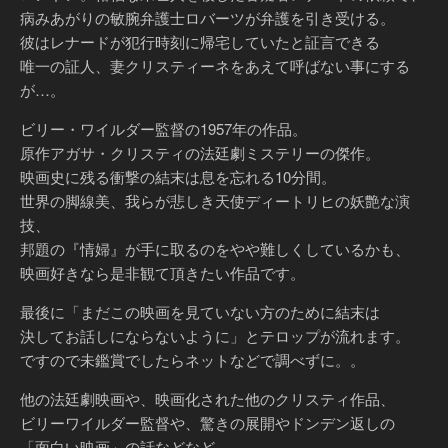
病みあがりの敏腕弁護士ロバーツが弁護を引き受ける。
彼はレナードが犯行時刻に帰宅していたと証言できる
唯一の証人、妻クリスティーネをあえて呼ばない事にする
が…。
ビリー・ワイルダー監督の1957年の作品。
原作アガサ・クリスティの法廷劇ミステリーの傑作。
映画史に残る衝撃の結末は息を忘れる10分間。
世界の脚線美、我らが悲しき天使ディートリヒの妖艶な演
技、
邦題の『情婦』が手に取るのをやや難しくしているかも、
映画好きなら是非観て頂きたい作品です。
最後に「まだこの映画を見ていない方のために結末は
決してお話しにならないように」とテロップが流れます。
ですので未鑑賞でしたらネットなどで調べずに。。
他の法廷劇映画や、映画化された他のクリスティ作品、
ビリーワイルダー監督や、驚きの展開やドンデン返しの
「面白い映画」の話などなど。。