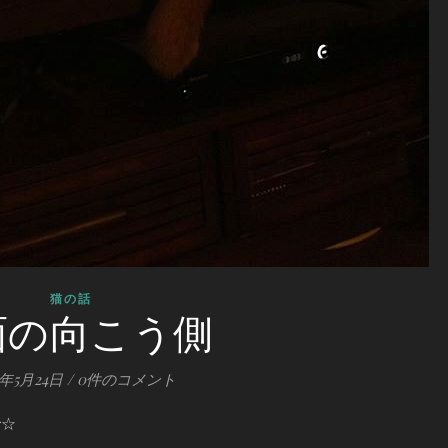
猫の話
面の向こう側
0年5月24日
/
0件のコメント
で☆