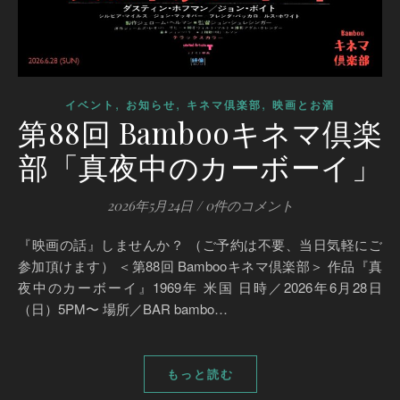
,
,
,
イベント
お知らせ
キネマ倶楽部
映画とお酒
第88回 Bambooキネマ倶楽
部「真夜中のカーボーイ」
2026年5月24日
/
0件のコメント
『映画の話』しませんか？ （ご予約は不要、当日気軽にご
参加頂けます） ＜第88回 Bambooキネマ倶楽部＞ 作品『真
夜中のカーボーイ』1969年 米国 日時／2026年6月28日
（日）5PM〜 場所／BAR bambo…
もっと読む