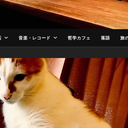
話
音楽・レコード
哲学カフェ
落語
旅