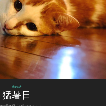
猫の話
猛暑日
0年5月28日
/
0件のコメント