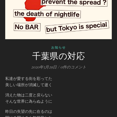
お知らせ
千葉県の対応
2020年5月29日
/
0件のコメント
私達が愛する街を彩ってた
美しい場所が消滅して逝く
消えた物は二度と戻らない
そんな世界に為らぬように
昨日の失望の先に在るのは