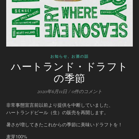
,
お知らせ
お酒の話
ハートランド・ドラフト
の季節
2020年6月11日
/
0件のコメント
非常事態宣言前以前より提供を中断していました、
ハートランドビール（生）の販売を再開します。
暑さが増してきたこれからの季節に美味いドラフトを！
麦芽100%