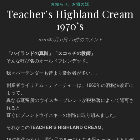
,
お知らせ
お酒の話
Teacher’s Highland Cream
1970’s
2020年7月31日
/
0件のコメント
「ハイランドの真髄」「スコッチの教師」
そんな呼び名のオールドブレンデッド。
我々バーテンダーも昔より常飲者が多い。。
創業者ウイリアム・ティーチャーは、1860年の酒税法改正に
よって、
異なる蒸留所のウイスキーブレンドが税務署によって認可さ
れると
直ぐにブレンドウイスキーの創造に取り組みました。
それがこの
TEACHER’S HIGHLAND CREAM
。
1970年代からは、現行品のルーツとなる平べったいボトルデ