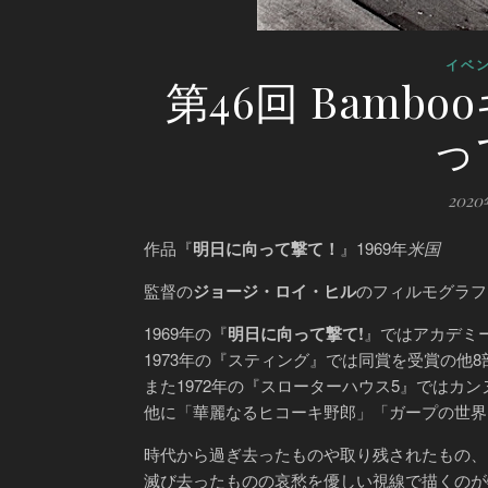
イベ
第46回 Bam
っ
2020
作品『
明日に向って撃て！
』1969年
米国
監督の
ジョージ・ロイ・ヒル
のフィルモグラフ
1969年の『
明日に向って撃て!
』ではアカデミ
1973年の『スティング』では同賞を受賞の他
また1972年の『スローターハウス5』ではカ
他に「華麗なるヒコーキ野郎」「ガープの世界
時代から過ぎ去ったものや取り残されたもの、
滅び去ったものの哀愁を優しい視線で描くのが