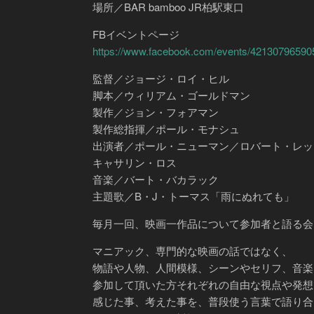
場所／BAR bamboo JR柏駅東口
FBイベントページ
https://www.facebook.com/events/42130796590
監督／ジョージ・ロイ・ヒル
脚本／ウィリアム・ゴールドマン
製作／ジョン・フォアマン
製作総指揮／ポール・モナシュ
出演者／ポール・ニューマン／ロバート・レッ
キャサリン・ロス
音楽／バート・バカラック
主題歌／B・J・トーマス「雨にぬれても」
毎月一回、映画一作品について参加者と語る会
マニアック、専門的な映画の話ではなく、
物語や人物、人間模様、シーンやセリフ、音楽
参加して頂いた方それぞれの自由な視点や発想
感じた事、考えた事を、普段使う言葉で語り合