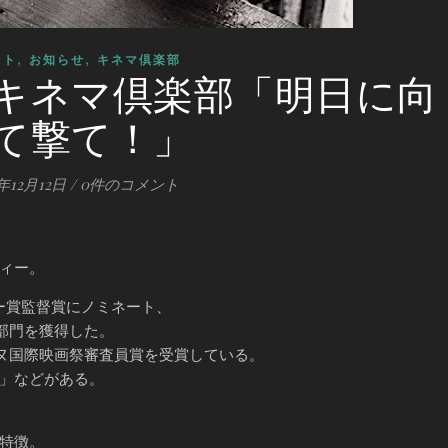
,
,
ント
お知らせ
キネマ倶楽部
booキネマ倶楽部「明日に向
て撃て！」
年12月12日
/
0件のコメント
ィー。
ー賞監督賞にノミネート、
8部門を獲得した。
ンヌ国際映画祭審査員賞を受賞している。
」などがある。
特徴。