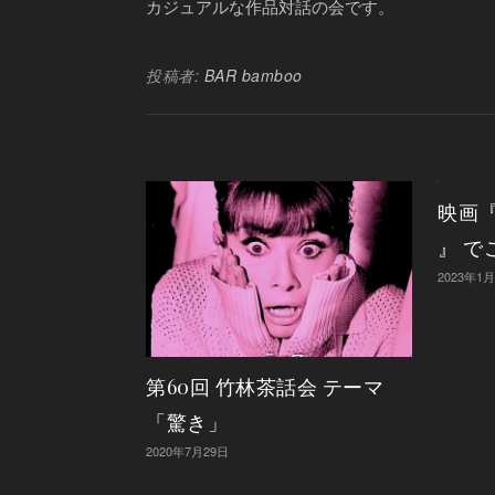
カジュアルな作品対話の会です。
投稿者:
BAR bamboo
映画
』 で
2023年1
第60回 竹林茶話会 テーマ
「驚き」
2020年7月29日