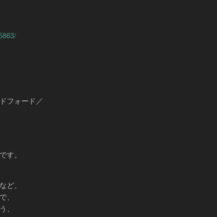
5863/
ドフォード／
です。
など、
で、
う、