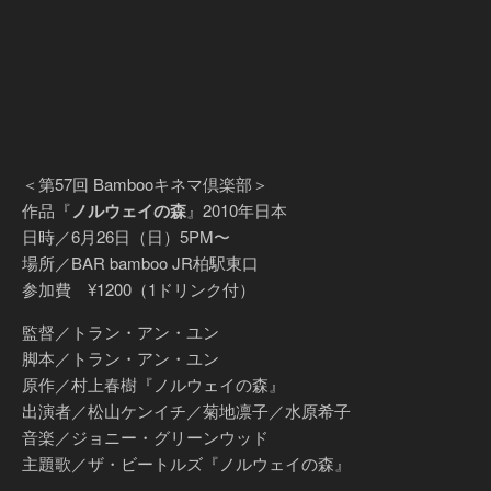
＜第57回 Bambooキネマ倶楽部＞
作品『
ノルウェイの森
』2010年日本
日時／6月26日（日）5PM〜
場所／BAR bamboo JR柏駅東口
参加費 ¥1200（1ドリンク付）
監督／トラン・アン・ユン
脚本／トラン・アン・ユン
原作／村上春樹『ノルウェイの森』
出演者／松山ケンイチ／菊地凛子／水原希子
音楽／ジョニー・グリーンウッド
主題歌／ザ・ビートルズ『ノルウェイの森』