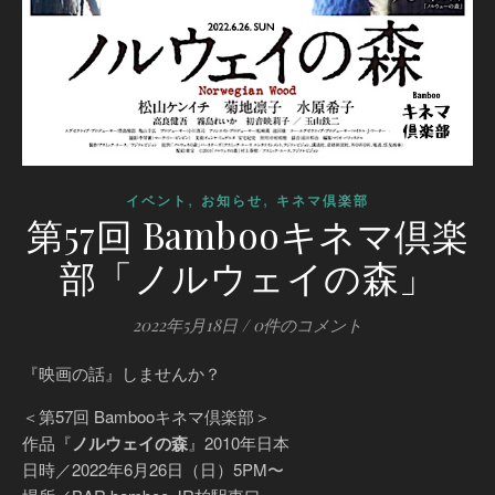
,
,
イベント
お知らせ
キネマ倶楽部
第57回 Bambooキネマ倶楽
部「ノルウェイの森」
2022年5月18日
/
0件のコメント
『映画の話』しませんか？
＜第57回 Bambooキネマ倶楽部＞
作品『
ノルウェイの森
』2010年日本
日時／2022年6月26日（日）5PM〜