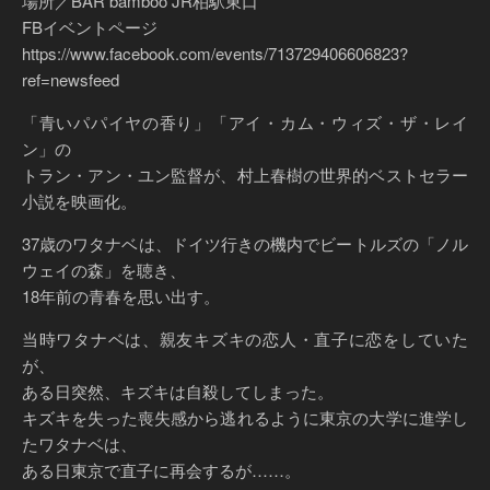
場所／BAR bamboo JR柏駅東口
FBイベントページ
https://www.facebook.com/events/713729406606823?
ref=newsfeed
「青いパパイヤの香り」「アイ・カム・ウィズ・ザ・レイ
ン」の
トラン・アン・ユン監督が、村上春樹の世界的ベストセラー
小説を映画化。
37歳のワタナベは、ドイツ行きの機内でビートルズの「ノル
ウェイの森」を聴き、
18年前の青春を思い出す。
当時ワタナベは、親友キズキの恋人・直子に恋をしていた
が、
ある日突然、キズキは自殺してしまった。
キズキを失った喪失感から逃れるように東京の大学に進学し
たワタナベは、
ある日東京で直子に再会するが……。