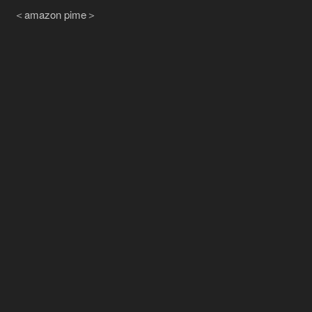
＜amazon pime＞