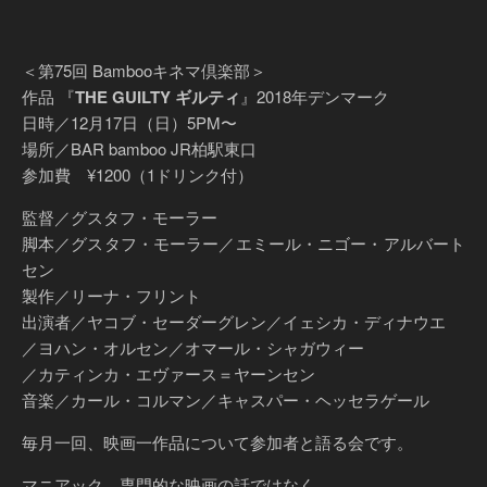
＜第75回 Bambooキネマ倶楽部＞
作品 『
THE GUILTY ギルティ
』2018年デンマーク
日時／12月17日（日）5PM〜
場所／BAR bamboo JR柏駅東口
参加費 ¥1200（1ドリンク付）
監督／グスタフ・モーラー
脚本／グスタフ・モーラー／エミール・ニゴー・アルバート
セン
製作／リーナ・フリント
出演者／ヤコブ・セーダーグレン／イェシカ・ディナウエ
／ヨハン・オルセン／オマール・シャガウィー
／カティンカ・エヴァース＝ヤーンセン
音楽／カール・コルマン／キャスパー・ヘッセラゲール
毎月一回、映画一作品について参加者と語る会です。
マニアック、専門的な映画の話ではなく、