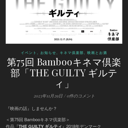
,
,
,
イベント
お知らせ
キネマ倶楽部
映画とお酒
第75回 Bambooキネマ倶楽
部「THE GUILTY ギルテ
ィ」
2023年11月29日
/
0件のコメント
『映画の話』しませんか？
＜第75回 Bambooキネマ倶楽部＞
作品『
THE GUILTY ギルティ
』2018年デンマーク