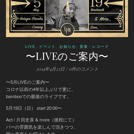
,
,
,
LIVE
イベント
お知らせ
音楽・レコード
〜LIVEのご案内〜
2024年4月23日
/
0件のコメント
〜5月LIVEのご案内〜
コロナ以前の4年以上ぶりで更に、
bambooでの最後のライブです。
5月19日（日） start 20:00〜
Act / 片貝史喜 & more（後程にて）
バーの雰囲気を楽しんで頂きつつ、
唄と音楽をお届けします。