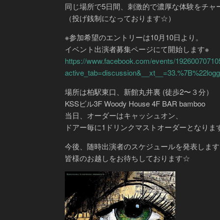
同じ場所で5日間、刺激的で濃厚な体験をチャ
（投げ銭制になっております☆）
※参加希望のエントリーは10月10日より。
イベント出演者募集ページにて開始します※
https://www.facebook.com/events/19260070710
active_tab=discussion&__xt__=33.%7B%22
場所は柏駅東口、新館丸井裏 (徒歩2〜３分）
KSSビル3F Woody House 4F BAR bamboo
当日、オーダーはキャッシュオン、
ドアー毎に1ドリンクマストオーダーとなりま
今後、随時出演者のスケジュールを発表します
皆様のお越しをお待ちしております☆