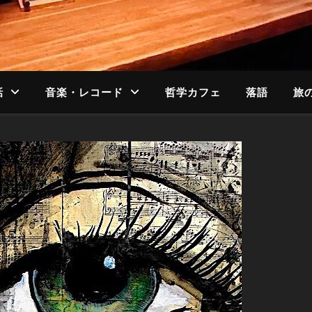
話
音楽・レコード
哲学カフェ
落語
旅