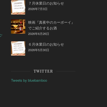
７月休業日のお知らせ
2026年7月3日
映画『真夜中のカーボーイ』
でご紹介するお酒
2026年6月26日
2%2C%22event_type%22%3A%22clicked_view_event_posts%22%2
６月休業日のお知らせ
2026年5月30日
TWITTER
Tweets by bluebamboo