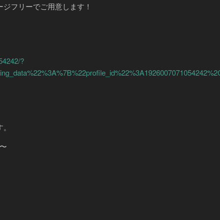
ージフリーでご用意します！
54242/?
logging_data%22%3A%7B%22profile_id%22%3A192600707105424
す。
〜