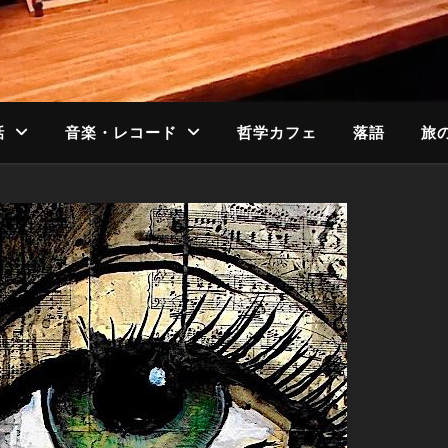
話
音楽・レコード
哲学カフェ
落語
旅