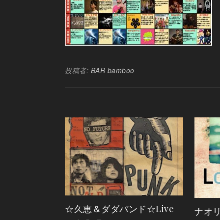
投稿者:
BAR bamboo
☆久恵＆ダダバンド☆Live
ナオリュ