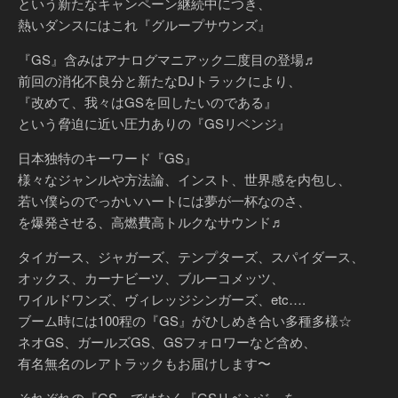
という新たなキャンペーン継続中につき、
熱いダンスにはこれ『グループサウンズ』
『GS』含みはアナログマニアック二度目の登場♬
前回の消化不良分と新たなDJトラックにより、
『改めて、我々はGSを回したいのである』
という脅迫に近い圧力ありの『GSリベンジ』
日本独特のキーワード『GS』
様々なジャンルや方法論、インスト、世界感を内包し、
若い僕らのでっかいハートには夢が一杯なのさ、
を爆発させる、高燃費高トルクなサウンド♬
タイガース、ジャガーズ、テンプターズ、スパイダース、
オックス、カーナビーツ、ブルーコメッツ、
ワイルドワンズ、ヴィレッジシンガーズ、etc….
ブーム時には100程の『GS』がひしめき合い多種多様☆
ネオGS、ガールズGS、GSフォロワーなど含め、
有名無名のレアトラックもお届けします〜
それぞれの『GS』ではなく『GSリベンジ』を、