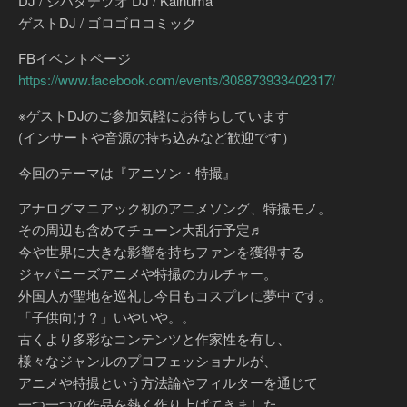
DJ / シバタテツオ DJ / Kainuma
ゲストDJ / ゴロゴロコミック
FBイベントページ
https://www.facebook.com/events/308873933402317/
※ゲストDJのご参加気軽にお待ちしています
(インサートや音源の持ち込みなど歓迎です）
今回のテーマは『アニソン・特撮』
アナログマニアック初のアニメソング、特撮モノ。
その周辺も含めてチューン大乱行予定♬
今や世界に大きな影響を持ちファンを獲得する
ジャパニーズアニメや特撮のカルチャー。
外国人が聖地を巡礼し今日もコスプレに夢中です。
「子供向け？」いやいや。。
古くより多彩なコンテンツと作家性を有し、
様々なジャンルのプロフェッショナルが、
アニメや特撮という方法論やフィルターを通じて
一つ一つの作品を熱く作り上げてきました。