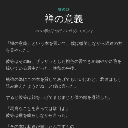
猫の話
禅の意義
2020年5月25日
/
0件のコメント
『禅の意義』という本を置いて、僕は微笑しながら猫達の方
を見やった。
彼等はその時、ザラザラとした桃色の舌できめ細やかに毛を
梳いている最中だった。晩秋の午後。
勉強の為にこの本を貸してあげてもいいけれど、君達はもう
読み終えたようだね、と僕は言った。
すると彼等は顔を上げてまじまじと僕の顔を凝視した。
「馬鹿なことを言っては駄目よ」
彼等は喉を鳴らしながら言った。
「その本は私達が書いたんですもの」