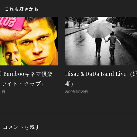
これも好きかも
回 Bambooキネマ倶楽
Hisae＆DaDa Band Live（
ファイト・クラブ」
期）
月1日
2020年5月29日
コメントを残す