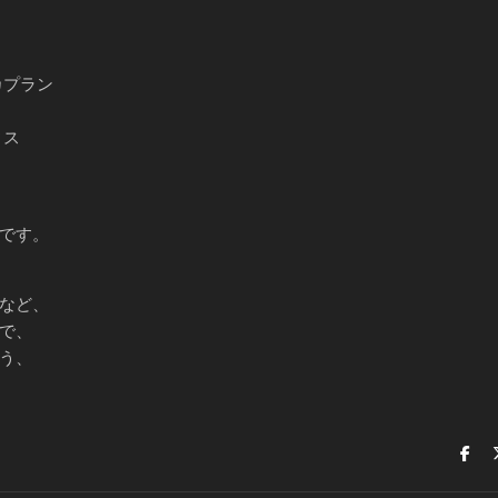
カプラン
ィス
です。
など、
で、
う、