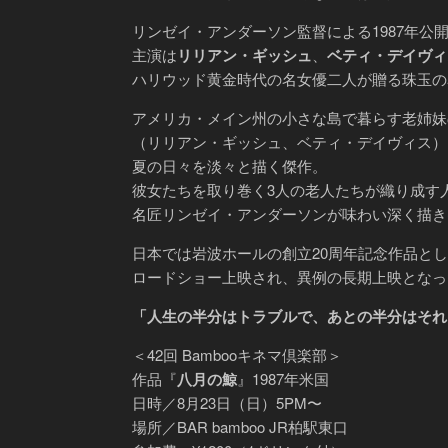
リンゼイ・アンダーソン監督による1987年公
主演は
リリアン・ギッシュ
、
ベティ・デイヴィ
ハリウッド黄金時代の名女優二人が贈る珠玉の
アメリカ・メイン州の小さな島で暮らす老姉妹
（リリアン・ギッシュ、ベティ・デイヴィス）
夏の日々を淡々と描く傑作。
彼女たちを取り巻く3人の老人たちが織り成す
名匠リンゼイ・アンダーソンが味わい深く描き
日本では岩波ホールの創立20周年記念作品と
ロードショー上映され、異例の長期上映となっ
「人生の半分はトラブルで、あとの半分はそれ
＜42回 Bambooキネマ倶楽部＞
作品『
八月の鯨
』1987年米国
日時／8月23日（日）5PM〜
場所／BAR bamboo JR柏駅東口