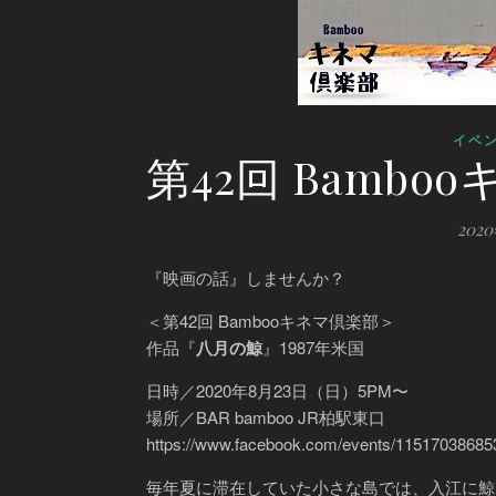
イベ
第42回 Bamb
202
『映画の話』しませんか？
＜第42回 Bambooキネマ倶楽部＞
作品『
八月の鯨
』1987年米国
日時／2020年8月23日（日）5PM〜
場所／BAR bamboo JR柏駅東口
https://www.facebook.com/events/11517038685
毎年夏に滞在していた小さな島では、入江に鯨