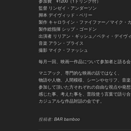
参加費 ¥1200（1ドリンク付）
監督 リンゼイ・アンダーソン
脚本 デイヴィッド・ベリー
製作 キャロライン・ファイファー／マイク・
製作総指揮 シップ・ゴードン
出演者 リリアン・ギッシュ／ベティ・デイヴ
音楽 アラン・プライス
撮影 マイク・ファッシュ
毎月一回、映画一作品について参加者と語る会
マニアック、専門的な映画の話ではなく、
物語や人物、人間模様、シーンやセリフ、音楽
参加して頂いた方それぞれの自由な視点や発想
感じた事、考えた事を、普段使う言葉で語り合
カジュアルな作品対話の会です。
投稿者:
BAR bamboo