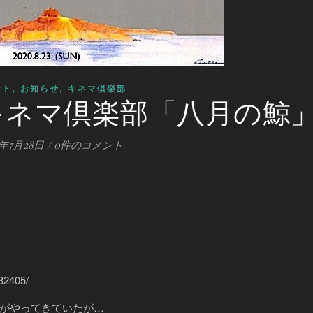
,
,
ント
お知らせ
キネマ倶楽部
ooキネマ倶楽部「八月の鯨
0年7月28日
/
0件のコメント
32405/
がやってきていたが…