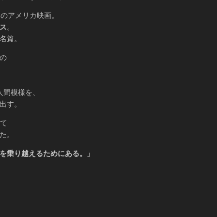
開のアメリカ映画。
ス
。
名篇。
の
人間模様を、
出す。
して
た。
を乗り越えるためにある。」