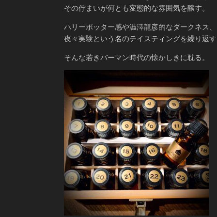
その佇まいが何とも変態的な雰囲気を醸す。
ハリーポッター感や澁澤龍彦的なダークネス、
夜々実験という名のテイスティングを繰り返す
そんな若きバーマン時代の懐かしきに耽る。