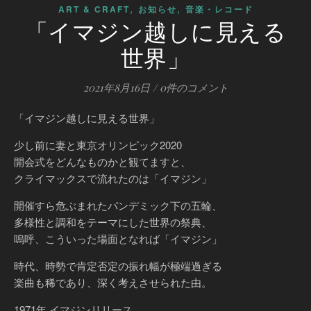
,
,
ART & CRAFT
お知らせ
音楽・レコード
「イマジン越しに見える
世界」
2021年8月16日
/
0件のコメント
「イマジン越しに見える世界」
少し前に妻と東京オリンピック2020
開会式をどんなものかと観てますと、
クライマックスで流れたのは「イマジン」
開催すら危ぶまれたパンデミック下の五輪、
多様性と調和をテーマにした世界の祭典、
嗚呼、こういった場面となれば「イマジン」
時代、時勢で肯定否定の振れ幅が極端過ぎる
楽曲も稀であり、深く考えさせられた由。
1971年 イマジンリリース