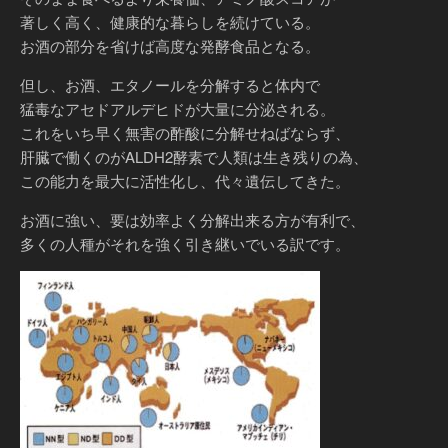
著しく高く、健康的な暮らしを続けている。
お酒の部分を省けば高度な発酵食品となる。
但し、お酒、エタノールを分解すると体内で
猛毒なアセドアルデヒドが大量に分泌される。
これをいち早く無害の酢酸に分解せねばならず、
肝臓で働くのがALDH2酵素で人類は生き残りの為、
この能力を最大に活性化し、代々遺伝してきた。
お酒に強い、要は効率よく分解出来る方が有利で、
多くの人種がそれを強く引き継いでいる訳です。