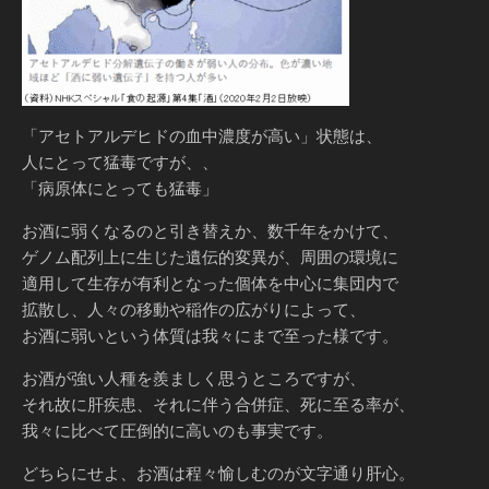
「アセトアルデヒドの血中濃度が高い」状態は、
人にとって猛毒ですが、、
「病原体にとっても猛毒」
お酒に弱くなるのと引き替えか、数千年をかけて、
ゲノム配列上に生じた遺伝的変異が、周囲の環境に
適用して生存が有利となった個体を中心に集団内で
拡散し、人々の移動や稲作の広がりによって、
お酒に弱いという体質は我々にまで至った様です。
お酒が強い人種を羨ましく思うところですが、
それ故に肝疾患、それに伴う合併症、死に至る率が、
我々に比べて圧倒的に高いのも事実です。
どちらにせよ、お酒は程々愉しむのが文字通り肝心。