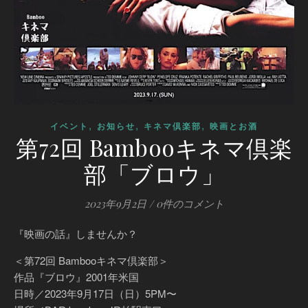
,
,
,
イベント
お知らせ
キネマ倶楽部
映画とお酒
第72回 Bambooキネマ倶楽
部「ブロウ」
2023年9月2日
/
0件のコメント
『映画の話』しませんか？
＜第72回 Bambooキネマ倶楽部＞
作品『ブロウ』2001年米国
日時／2023年9月17日（日）5PM〜