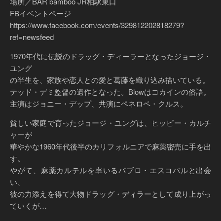
場所／BAR bamboo JR柏駅東口
FBイベントページ
https://www.facebook.com/events/329812202818279?
ref=newsfeed
1970年代に伝説のドラッグ・ディーラーとなったジョージ・
ユング
の半生を、家族や恋人との愛と葛藤を織り込み描いている。
テッド・デミ監督の遺作となった。Blowはコカインの俗語。
主演はジョニー・デップ、共演にペネロペ・クルス。
貧しい家庭で育ったジョージ・ユングは、ヒッピー・カルチ
ャーが
華やかな1960年代後半のカリフォルニアで麻薬密売に手を出
す。
やがて、麻薬カルテルを率いるパブロ・エスコバルと出会
い、
彼の力添えを得て大物ドラッグ・ディラーとして成り上がっ
ていくが…