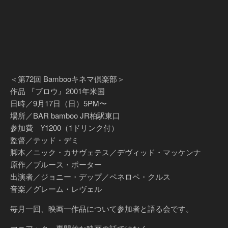
＜第72回 Bambooキネマ倶楽部＞
作品 『ブロウ』2001年米国
日時／9月17日（日）5PM〜
場所／BAR bamboo JR柏駅東口
参加費 ¥1200（1ドリンク付）
監督／テッド・デミ
脚本／ニック・カサヴェテス／デヴィッド・マッケンナ
原作／ブルース・ポーター
出演者／ジョニー・デップ／ペネロペ・クルス
音楽／グレーム・レヴェル
毎月一回、映画一作品について参加者と語る会です。