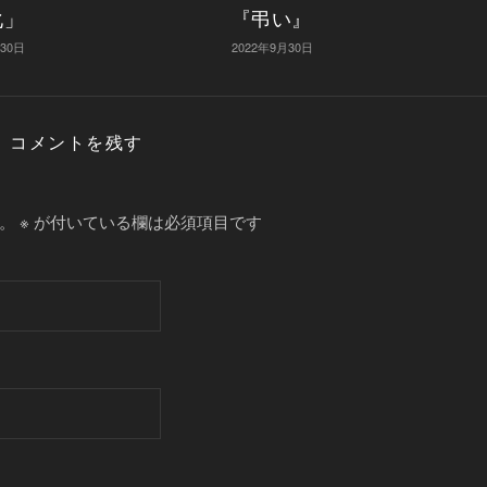
化」
『弔い』
月30日
2022年9月30日
コメントを残す
。
※
が付いている欄は必須項目です