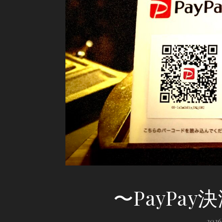
〜PayPa
202