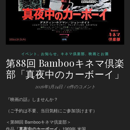
,
,
,
イベント
お知らせ
キネマ倶楽部
映画とお酒
第88回 Bambooキネマ倶楽
部「真夜中のカーボーイ」
2026年5月24日
/
0件のコメント
『映画の話』しませんか？
（ご予約は不要、当日気軽にご参加頂けます）
＜第88回 Bambooキネマ倶楽部＞
作品『
真夜中のカーボーイ
』1969年 米国