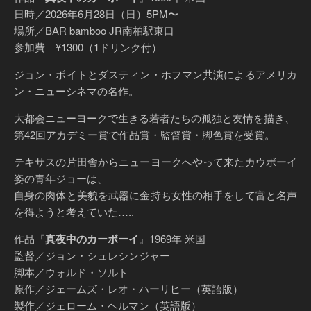
日時／2026年6月28日（日）5PM〜
場所／BAR bamboo JR南柏駅東口
参加費 ¥1300（1ドリンク付）
ジョン・ボイトとダスティン・ホフマン共演によるアメリカ
ン・ニューシネマの名作。
大都会ニューヨークで生きる若者たちの孤独と友情を描き、
第42回アカデミー賞で作品賞・監督賞・脚色賞を受賞。
テキサスの片田舎からニューヨークへやって来たカウボーイ
姿の青年ジョーは、
自身の肉体と美貌を武器に金持ち女性の相手をして富と名声
を得ようと考えていた…..
作品『
真夜中のカーボーイ
』1969年 米国
監督／ジョン・シュレシンジャー
脚本／ウォルド・ソルト
原作／ジェームズ・レオ・ハーリヒー（英語版）
製作／ジェローム・ヘルマン（英語版）