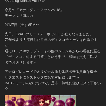
☆Analog Maniac vol.18☆
今月の『アナログマニアックvol.18』
テーマは『Disco』
2月27日（土）8PM〜
先日、EW&Fのモーリス・ホワイトが亡くなりました。
70年代より大流行した往年のディスコチューンは勿論です
が、
逆にロックやポップス、その他のジャンルからの現在に至る
『ディスコに対する回答』という形で、和物を交えてDJ３
名でお送りします♬
アナログレコードでオリジナル曲を体感出来る貴重な機会、
リクエストにもストック次第で対応致します〜
BARチャージのみですので、是非、気軽に遊びに来て下さい
☆