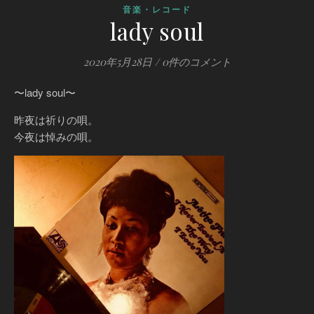
音楽・レコード
lady soul
2020年5月28日
/
0件のコメント
〜lady soul〜
昨夜は祈りの唄。
今夜は悼みの唄。